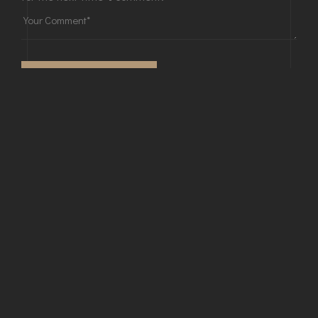
POST COMMENT
This site uses Akismet to reduce spam.
Learn how your comment data is processed.
© Copyright 2026 neoterosgroup.com. By
equilinx