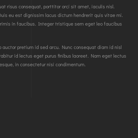
risus consequat, porttitor orci sit amet, iaculis nisl.
Duis eu est dignissim lacus dictum hendrerit quis vitae mi.
imis in faucibus. Integer tristique sem eget leo faucibus
ero auctor pretium id sed arcu. Nunc consequat diam id nisl
abitur id lectus eget purus finibus laoreet. Nam eget lectus
sque, in consectetur nisi condimentum.
Leave a Reply
Your email address will not be published.
Required fields are marked
*