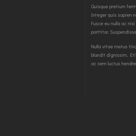
Quisque pretium ferme
Integer quis sapien n
Fusce eu nulla ac nis
porttitor. Suspendisse
Nulla vitae metus tinc
blandit dignissim. Et
ac sem luctus hendre
Ro
Octo
Pho
mol