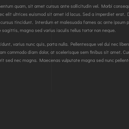
ntum quam, sit amet cursus ante sollicitudin vel. Morbi consequat 
ec elit ultrices euismod sit amet id lacus. Sed a imperdiet erat. 
i cursus tincidunt. Interdum et malesuada fames ac ante ipsum pr
 sagittis, magna sed varius iaculis tellus tortor non neque.
idunt, varius nunc quis, porta nulla. Pellentesque vel dui nec lib
iam commodo diam dolor, at scelerisque sem finibus sit amet. Cur
rit sed nec magna. Maecenas vulputate magna sed nunc pellente
bert Misse
ber 4, 2021
tography ultricies nibh non dolor maximus sceleue inte
liser faubs neque nec tincidunte aliquam erat volutpat.